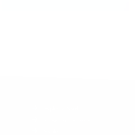
Les plus de Norela
Ils nous font confiance
Postuler