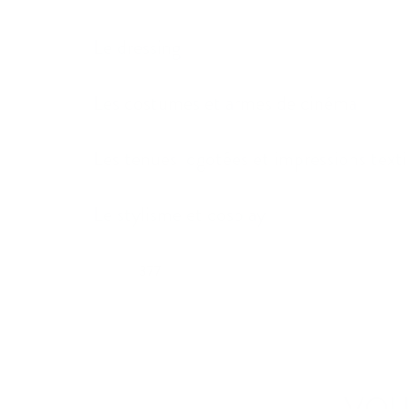
Le dressing
Les costumes et armes de cinéma
Les tenues logotées et impressions texti
Le stylisme et cosplay
377
VOU