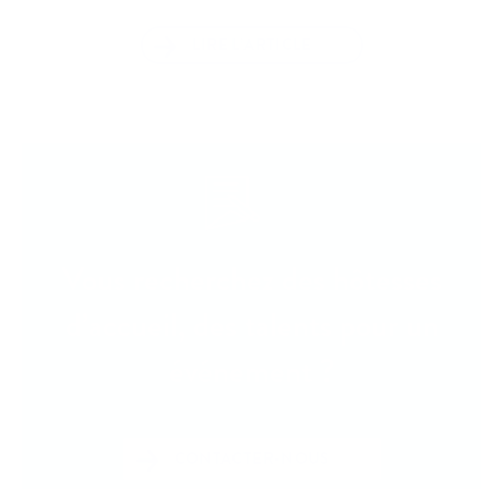
LIRE L’ARTICLE
Vous recherchez des hôtesses
d’accueil, des talents pour un
événement ?
CONTACTER-NOUS