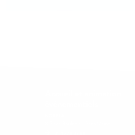
Accueil et animation
événementiels
NORELA
8 Place Boulnois - Paris 17ème
01 45 78 03 88