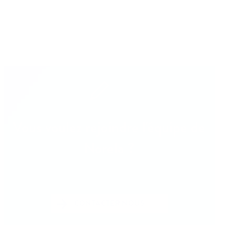
Vous voulez rejoindre l'équipe de
Norela ?
CONTACTER NOUS