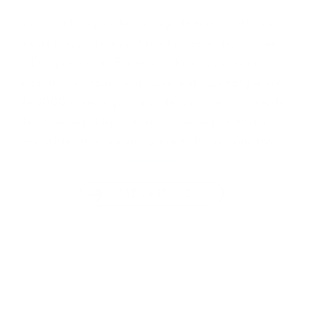
Les 15 et 16 septembre, le siège de France Télévisions
ouvrait ses portes au public à l’occasion des Journées
Européennes du Patrimoine. Pour cet événement
exceptionnel, nous avons accueilli et accompagné près
de 3000 visiteurs qui ont pu découvrir les coulisses de
la télévision publique et rencontrer les présentateurs,
journalistes et animateurs présents. Nous souhaitons
…
Read more »
LIRE L’ARTICLE