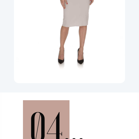
04...