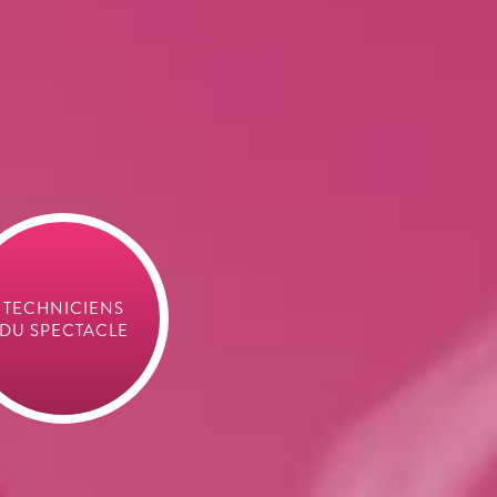
TECHNICIENS
DIFFUSION
DU SPECTACLE
&
HANTILLONNAGE
PRESTIGE