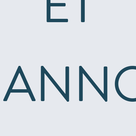
ET
ANN