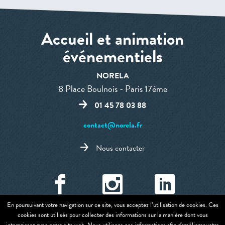
Accueil et animation
événementiels
NORELA
8 Place Boulnois - Paris 17ème
01 45 78 03 88
contact@norela.fr
Nous contacter
En poursuivant votre navigation sur ce site, vous acceptez l’utilisation de cookies. Ces
cookies sont utilisés pour collecter des informations sur la manière dont vous
Mentions légales et CGU
-
Politique de confidentialites et cookies