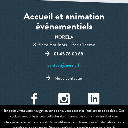
Accueil et animation
événementiels
NORELA
8 Place Boulnois - Paris 17ème
01 45 78 03 88
contact@norela.fr
Nous contacter
En poursuivant votre navigation sur ce site, vous acceptez l’utilisation de cookies. Ces
cookies sont utilisés pour collecter des informations sur la manière dont vous
Mentions légales et CGU
-
Politique de confidentialites et cookies
interagissez avec notre site web. Nous utilisons ces informations afin d'améliorer votre
expérience de navigation. Pour en savoir plus, consultez notre politique de