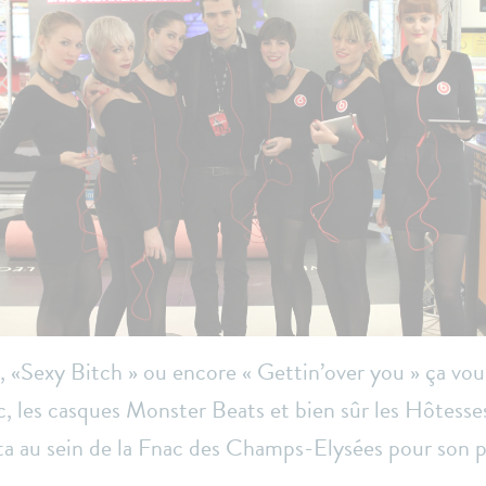
 », «Sexy Bitch » ou encore « Gettin’over you » ça vo
, les casques Monster Beats et bien sûr les Hôtesses
ta au sein de la Fnac des Champs-Elysées pour son p