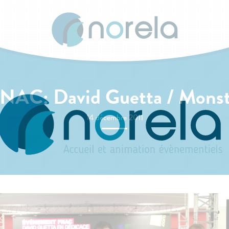
FNAC: David Guetta / Monst
14 décembre 2011