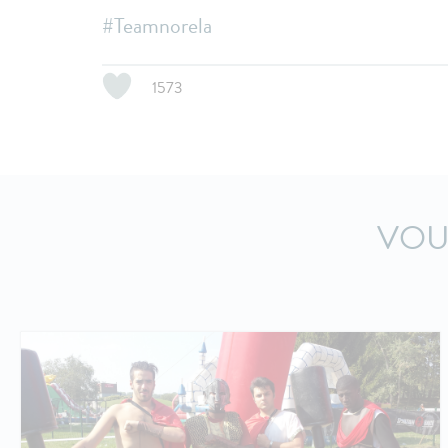
#Teamnorela
1573
VOU