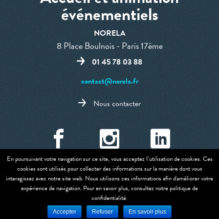
événementiels
NORELA
8 Place Boulnois - Paris 17ème
01 45 78 03 88
contact@norela.fr
Nous contacter
En poursuivant votre navigation sur ce site, vous acceptez l’utilisation de cookies. Ces
cookies sont utilisés pour collecter des informations sur la manière dont vous
Mentions légales et CGU
-
Politique de confidentialites et cookies
interagissez avec notre site web. Nous utilisons ces informations afin d'améliorer votre
expérience de navigation. Pour en savoir plus, consultez notre politique de
Copyright @2011-2019 Tous droits réservés -
confidentialité.
Réalisation Solead
Accepter
Refuser
En savoir plus