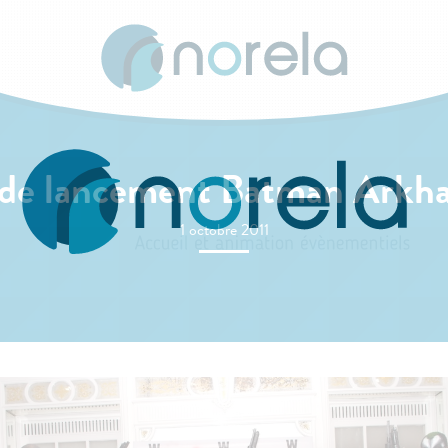
 de lancement Batman Arkh
1 octobre 2011