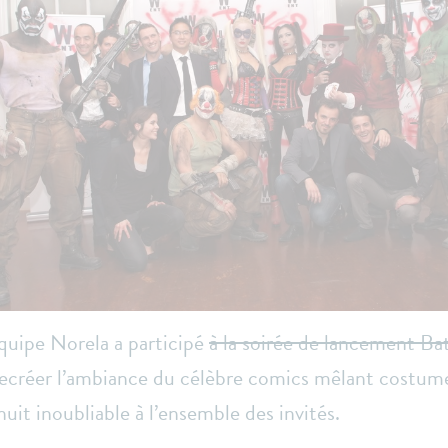
équipe Norela a participé
à la soirée de lancement 
ecréer l’ambiance du célèbre comics mêlant costumes 
uit inoubliable à l’ensemble des invités.